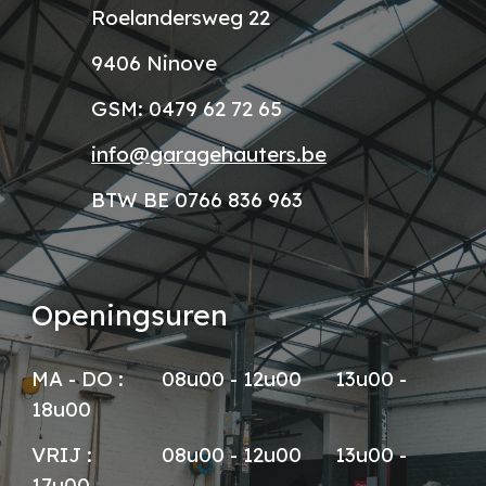
Roelandersweg 22
9406 Ninove
GSM:
0479 62 72 65
info@garagehauters.be
BTW BE 0766 836 963
Openingsuren
M
A
-
DO
:
08u
0
0
-
12u00
13u00 -
18u00
VRIJ :
08u00 - 12u00
13u00 -
17u00